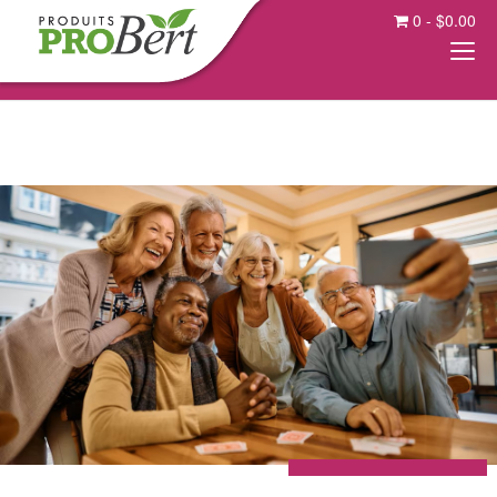
0
-
$
0.00