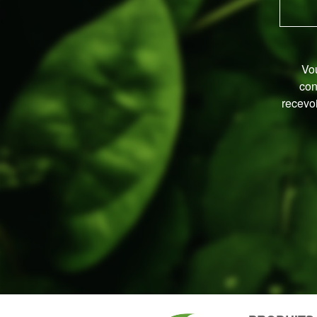
Vou
con
recevoi