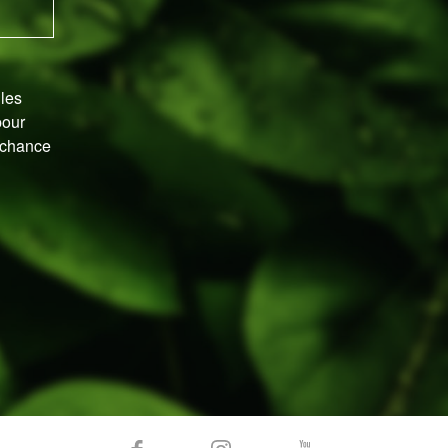
 les
pour
a chance