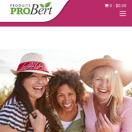
0
-
$
0.00