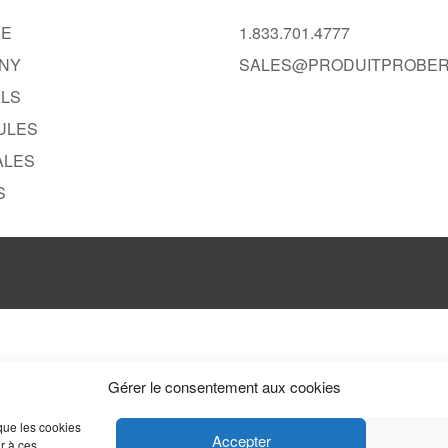
RE
1.833.701.4777
NY
SALES@PRODUITPROBER
ALS
ULES
ALES
S
Gérer le consentement aux cookies
 que les cookies
Accepter
r à ces