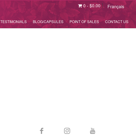
0
-
$
0.00
Français
TESTIMONIALS
BLOG/CAPSULES
POINT OF SALES
CONTACT US