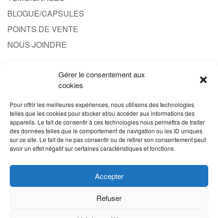
BLOGUE/CAPSULES
POINTS DE VENTE
NOUS JOINDRE
Gérer le consentement aux
CONTACT
cookies
1.844.608.3777
Pour offrir les meilleures expériences, nous utilisons des technologies
telles que les cookies pour stocker et/ou accéder aux informations des
INFO@PRODUITPROBERT.COM
appareils. Le fait de consentir à ces technologies nous permettra de traiter
des données telles que le comportement de navigation ou les ID uniques
sur ce site. Le fait de ne pas consentir ou de retirer son consentement peut
avoir un effet négatif sur certaines caractéristiques et fonctions.
Accepter
Refuser