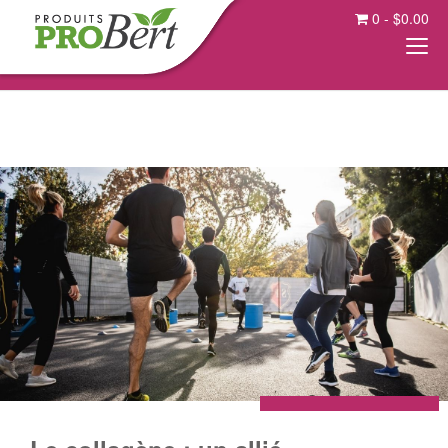
0
-
$
0.00