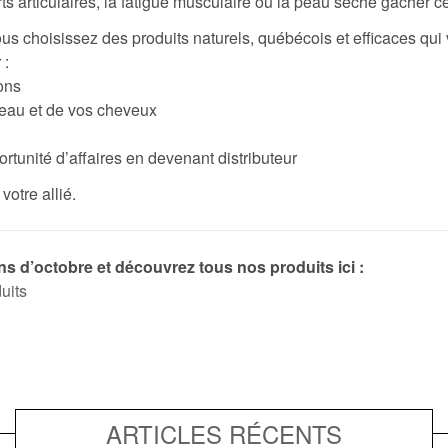
rts articulaires, la fatigue musculaire ou la peau sèche gâcher
ous choisissez des produits naturels, québécois et efficaces q
 :
ons
peau et de vos cheveux
tunité d’affaires en devenant distributeur
votre allié.
ns d’octobre et découvrez tous nos produits ici :
uits
ARTICLES RÉCENTS