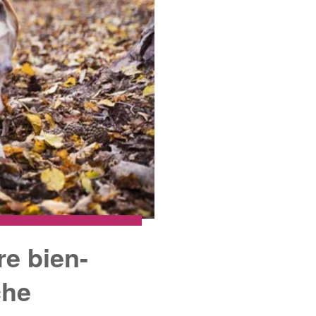
re bien-
che