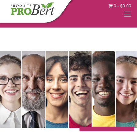
0
-
$
0.00