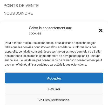
POINTS DE VENTE
NOUS JOINDRE
Gérer le consentement aux
CONTACT
cookies
1.844.608.3777
Pour offrir les meilleures expériences, nous utilisons des technologies
telles que les cookies pour stocker et/ou accéder aux informations des
INFO@PRODUITPROBERT.COM
appareils. Le fait de consentir à ces technologies nous permettra de traiter
des données telles que le comportement de navigation ou les ID uniques
sur ce site. Le fait de ne pas consentir ou de retirer son consentement peut
avoir un effet négatif sur certaines caractéristiques et fonctions.
Accepter
Refuser
Voir les préférences
Site concu par