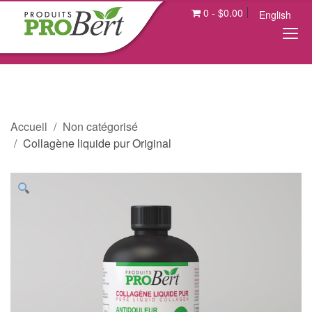
0
-
$
0.00
English
Accueil
Non catégorisé
Collagène liquide pur Original