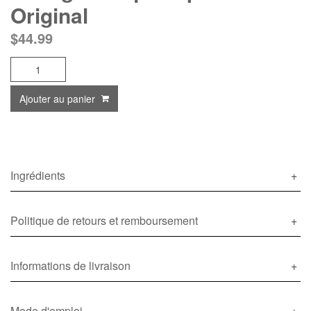
Original
$
44.99
quantité
de
Collagène
Ajouter au panier
liquide
pur
Original
Ingrédients
Politique de retours et remboursement
Informations de livraison
Mode d'emploi