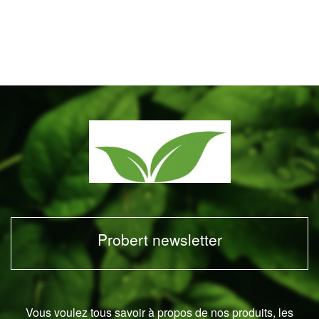
-
Collagène
liquide
pur
+Plus
ou
FANAIR
Élixir
beauté
de
collagène
Probert newsletter
Vous voulez tous savoir à propos de nos produits, les