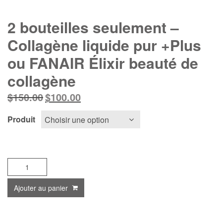
2 bouteilles seulement –
Collagène liquide pur +Plus
ou FANAIR Élixir beauté de
collagène
Le
Le
$
150.00
$
100.00
prix
prix
initial
actuel
Produit
était :
est :
$150.00.
$100.00.
quantité
de
2
Ajouter au panier
bouteilles
seulement