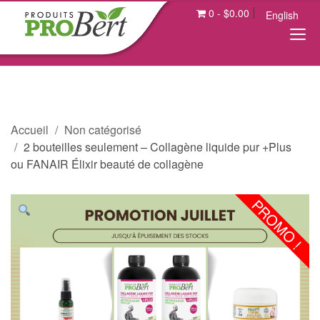
0
-
$
0.00
English
Accueil
Non catégorisé
2 bouteilles seulement – Collagène liquide pur +Plus
ou FANAIR Élixir beauté de collagène
PROMO !