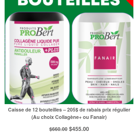
Caisse de 12 bouteilles – 205$ de rabais prix régulier
(Au choix Collagène+ ou Fanair)
Le
Le
$
455.00
$
660.00
prix
prix