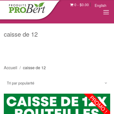
0
-
$
0.00
English
caisse de 12
Accueil
caisse de 12
PROMO !