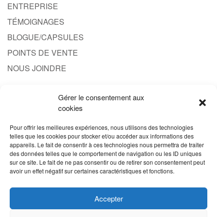
ENTREPRISE
TÉMOIGNAGES
BLOGUE/CAPSULES
POINTS DE VENTE
NOUS JOINDRE
Gérer le consentement aux
CONTACT
cookies
1.844.608.3777
Pour offrir les meilleures expériences, nous utilisons des technologies
telles que les cookies pour stocker et/ou accéder aux informations des
INFO@PRODUITPROBERT.COM
appareils. Le fait de consentir à ces technologies nous permettra de traiter
des données telles que le comportement de navigation ou les ID uniques
sur ce site. Le fait de ne pas consentir ou de retirer son consentement peut
avoir un effet négatif sur certaines caractéristiques et fonctions.
Accepter